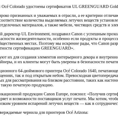
о признанных и уважаемых в отрасли, а ее критерии отличают
соответствие количества выделяемых летучих веществ установл
тделочных материалов, а также мебели, чистящих средств и эле
ьный директор UL Environment, поздравил Canon с успешным про
опасности жизнедеятельности, особенно если продукты и проце
общественных местах. Поэтому мы искренне рады, что Canon раз
 частности сертификацию GREENGUARD».
 их для создания элементов интерьерного декора и внутренних
айнеры, и их клиенты могут быть уверены в безопасности печат
ионного 64-дюймового принтера Océ Colorado 1640, печатающег
щениях, так и под открытым небом. Превосходная цветопередача
х для рассматривания на близком расстоянии, таких как настен
ь такую печатную продукцию.
никационной продукции Canon Europe, пояснил: «Получив сер
иряет и возможности поставщиков услуг печати. Мы хотим, что
зким уровнем испарений летучих веществ — как в сотрудничеств
ерждаемые чернила для принтеров Océ Arizona: