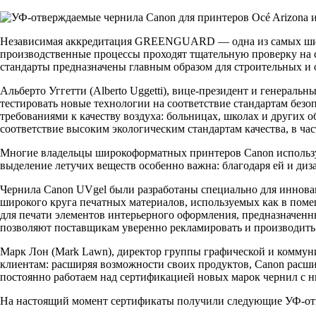
Независимая аккредитация GREENGUARD — одна из самых широк
производственные процессы проходят тщательную проверку на 
стандарты предназначены главным образом для строительных и о
Альберто Уггетти (Alberto Uggetti), вице-президент и генерал
тестировать новые технологии на соответствие стандартам без
требованиями к качеству воздуха: больницах, школах и других 
соответствие высоким экологическим стандартам качества, в
Многие владельцы широкоформатных принтеров Canon используют
выделение летучих веществ особенно важна: благодаря ей и диз
Чернила Canon UVgel были разработаны специально для инновац
широкого круга печатных материалов, используемых как в поме
для печати элементов интерьерного оформления, предназначенны
позволяют поставщикам уверенно рекламировать и производит
Марк Лон (Mark Lawn), директор группы графической и комму
клиентам: расширяя возможности своих продуктов, Canon расш
постоянно работаем над сертификацией новых марок чернил с ни
На настоящий момент сертификаты получили следующие УФ-отв