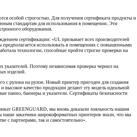
ся особой строгостью. Для получения сертификата продукты и
енным стандартам для использования в помещении. Эти
ктронного оборудования.
хождением сертификации: «UL призывает всех производителей
ссы предполагается использовать в помещениях с повышенными
работала технологии, способные пройти строгие проверки на
 указателей. Поэтому независимая проверка чернил на
ных изделий.
о с рулона на рулон. Новый принтер пригоден для создания
 и высокое качество продукции делают эту модель идеальной
ные панно, баннеры и указатели. Сертификаты безопасности
тификат GREENGUARD, мы вновь доказали лояльность нашим
бы наши заказчики широкоформатных принтеров знали, что мы
е с партнерами, так и самостоятельно».