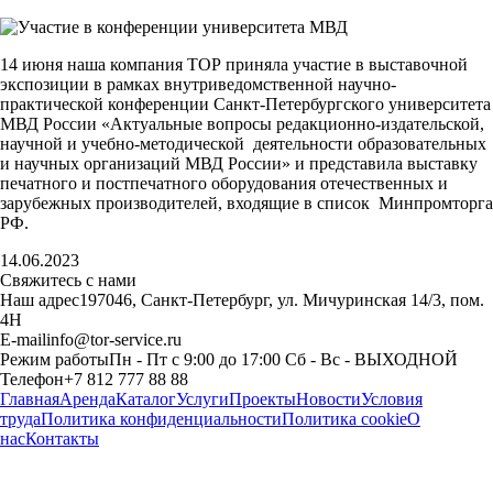
14 июня наша компания ТОР приняла участие в выставочной
экспозиции в рамках внутриведомственной научно-
практической конференции Санкт-Петербургского университета
МВД России «Актуальные вопросы редакционно-издательской,
научной и учебно-методической деятельности образовательных
и научных организаций МВД России» и представила выставку
печатного и постпечатного оборудования отечественных и
зарубежных производителей, входящие в список Минпромторга
РФ.
14.06.2023
Свяжитесь с нами
Наш адрес
197046, Санкт-Петербург, ул. Мичуринская 14/3, пом.
4Н
E-mail
info@tor-service.ru
Режим работы
Пн - Пт с 9:00 до 17:00 Сб - Вс - ВЫХОДНОЙ
Телефон
+7 812 777 88 88
Главная
Аренда
Каталог
Услуги
Проекты
Новости
Условия
труда
Политика конфиденциальности
Политика cookie
О
нас
Контакты