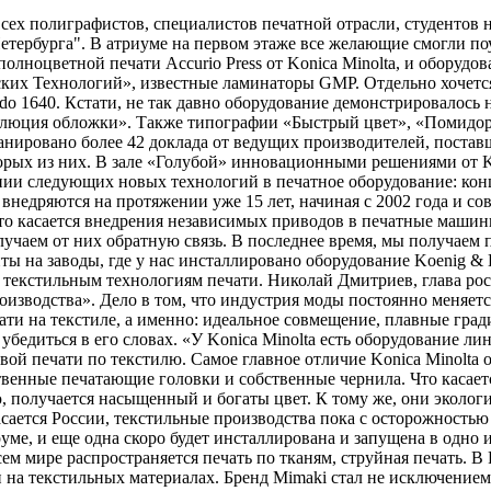
сех полиграфистов, специалистов печатной отрасли, студентов н
тербурга". В атриуме на первом этаже все желающие смогли поу
полноцветной печати Accurio Press от Konica Minolta, и оборуд
ских Технологий», известные ламинаторы GMP. Отдельно хочет
o 1640. Кстати, не так давно оборудование демонстрировалось 
олюция обложки». Также типографии «Быстрый цвет», «Помидор
нировано более 42 доклада от ведущих производителей, постав
оторых из них. В зале «Голубой» инновационными решениями от 
нии следующих новых технологий в печатное оборудование: кон
внедряются на протяжении уже 15 лет, начиная с 2002 года и со
то касается внедрения независимых приводов в печатные машины
лучаем от них обратную связь. В последнее время, мы получае
иты на заводы, где у нас инсталлировано оборудование Koenig &
текстильным технологиям печати. Николай Дмитриев, глава росс
изводства». Дело в том, что индустрия моды постоянно меняет
ти на текстиле, а именно: идеальное совмещение, плавные град
 убедиться в его словах. «У Konica Minolta есть оборудование л
вой печати по текстилю. Самое главное отличие Konica Minolta 
твенные печатающие головки и собственные чернила. Что касает
, получается насыщенный и богаты цвет. К тому же, они эколо
сается России, текстильные производства пока с осторожностью
уруме, и еще одна скоро будет инсталлирована и запущена в одно
м мире распространяется печать по тканям, струйная печать. В 
 на текстильных материалах. Бренд Mimaki стал не исключением