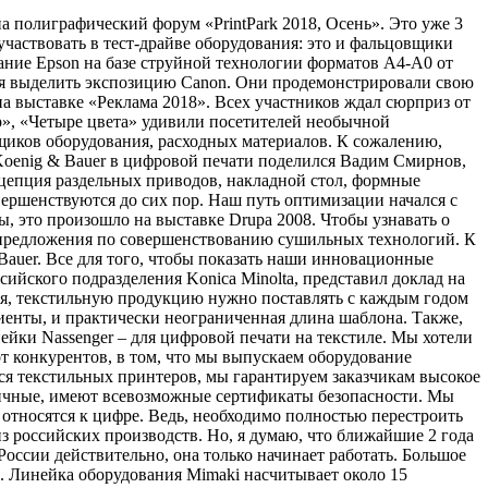
а полиграфический форум «PrintPark 2018, Осень». Это уже 3
частвовать в тест-драйве оборудования: это и фальцовщики
ование Epson на базе струйной технологии форматов А4-А0 от
ся выделить экспозицию Canon. Они продемонстрировали свою
на выставке «Реклама 2018». Всех участников ждал сюрприз от
», «Четыре цвета» удивили посетителей необычной
щиков оборудования, расходных материалов. К сожалению,
Koenig & Bauer в цифровой печати поделился Вадим Смирнов,
цепция раздельных приводов, накладной стол, формные
вершенствуются до сих пор. Наш путь оптимизации начался с
, это произошло на выставке Drupa 2008. Чтобы узнавать о
м предложения по совершенствованию сушильных технологий. К
 Bauer. Все для того, чтобы показать наши инновационные
ийского подразделения Konica Minolta, представил доклад на
ся, текстильную продукцию нужно поставлять с каждым годом
иенты, и практически неограниченная длина шаблона. Также,
инейки Nassenger – для цифровой печати на текстиле. Мы хотели
от конкурентов, в том, что мы выпускаем оборудование
ся текстильных принтеров, мы гарантируем заказчикам высокое
гичные, имеют всевозможные сертификаты безопасности. Мы
 относятся к цифре. Ведь, необходимо полностью перестроить
 из российских производств. Но, я думаю, что ближайшие 2 года
России действительно, она только начинает работать. Большое
. Линейка оборудования Mimaki насчитывает около 15