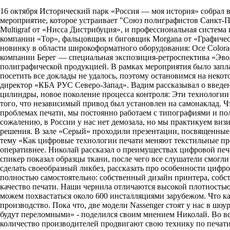
16 октября Исторический парк «Россия — моя история» собрал в
мероприятие, которое устраивает "Союз полиграфистов Санкт-Пе
Multigraf от «Нисса Дистрибуция», и профессиональная система 
компании «Тор», фальцовщик и биговщик Morgana от «Графиче
новинку в области широкоформатного оборудования: Oce Colorad
компании Берег — специальная экспозиция-ретроспектива «Эв
полиграфической продукцией. В рамках мероприятия было запла
посетить все доклады не удалось, поэтому остановимся на нек
директор «КБА РУС Северо-Запад». Вадим рассказывал о введе
цилиндры, новое поколение процесса контроля: Эти технологии 
того, что независимый привод был установлен на самонаклад. Ч
проблемах печати, мы постоянно работаем с типографиями и по
сожалению, в России у нас нет демозала, но мы практикуем виз
решения. В зале «Серый» проходили презентации, посвященные 
тему «Как цифровые технологии печати меняют текстильные про
оперативнее. Николай рассказал о преимуществах цифровой печа
спикер показал образцы ткани, после чего все слушатели смогли
сделать своеобразный ликбез, рассказать про особенности цифро
полностью самостоятельно: собственный дизайн принтера, собс
качество печати. Наши чернила отличаются высокой плотностью
можем похвастаться около 600 инсталляциями зарубежом. Что ка
производство. Пока что, две модели Nassenger стоят у нас в шо
будут переломными» - поделился своим мнением Николай. Во все
количество производителей продвигают свою технику по печати