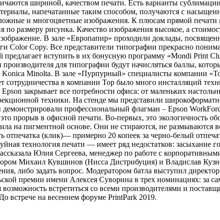
личаются шириной, качеством печати. Есть варианты сублимации
атериалы, напечатанные таким способом, получаются с насыще
сложные и многоцветные изображения. К плюсам прямой печати 
я по размеру рисунка. Качество изображения высокое, а стоимо
 изображение. В зале «Европапир» проходили доклады, посвяще
и Color Copy. Все представители типографии прекрасно понимаю
 предлагает вступить в их бонусную программу «Mondi Print Clu
производителя для типографии будут начисляться баллы, которы
 Konica Minolta. В зале «Пурпурный» специалисты компании «
ет сотрудничества в компании Тор было много инсталляций техн
 Epson закрывает все потребности офиса: от маленьких насто
екционной техники. На стенде мы представили широкоформатно
 демонстрировали профессиональный флагман – Epson WorkForce
о это прорыв в офисной печати. Во-первых, это экологичность о
ернила на пигментной основе. Они не стираются, не размываются 
сть отпечатка (клик)— примерно 20 копеек за черно-белый отпеч
руйная технология печати — имеет ряд недостатков: засыхание г
ассказала Юлия Сергеева, менеджер по работе с корпоративным
отором Михаил Кувшинов (Нисса Дистрибуция) и Владислав Кузн
ния, либо задать вопрос. Модератором батла выступил директо
ьской премии имени Алексея Суворина в трех номинациях: за са
ная возможность встретиться со всеми производителями и постав
 встрече на весеннем форуме PrintPark 2019.