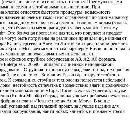
 (печать по синтетики) и печать по хлопку. Преимуществами
нными цветами и устойчивыми к выцветанию. При
на хлопке относятся быстрота процедуры, возможность
сть нанесения очень низкая и нет ограничения по минимальному
нные расходным материалам, а именно различным видам бумаги.
т, что бумаги за месяц расходуется очень много. Поэтому
b». Это бонусная программа для тех, кто покупает и продает
е могут быть потрачены на различные привилегии, начиная от
Тор» Юлия Сергеева и Алексей Литинский представили решения
ики Epson. Мы являемся золотым партнером Epson по поставке и
льных машин до широкоформатных инженерных и
е и офисное струйное оборудование А3, А2, А0 формата,
 Enterprise C 20590 – аппарат с линейной неподвижной
борудования. Струйная технология не выделяет озона, технология
водой, не выцветают. Компания Epson гарантирует стойкость
аток. К сожалению, струйная технология пользуется небольшой
оловы, нестойкость отпечатка к воздействию влаги и солнечного
и клиентами компании «Тор». После всех выступлений, по уже
ецов (Konica Minolta) обсуждали насущные проблемы печатного
р фабрики печати «Четыре цвета» Анри Мелуа. В конце
мый успешный издательский проект, за лучшее издание для
щиками оборудования, найти новых клиентов и познакомиться с