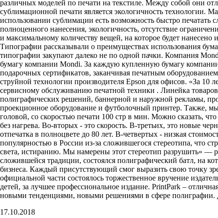
различных моделей по печати на текстиле. Между собой они от
сублимационной печати является экологичность технологии. М
использовании сублимации есть возможность быстро печатать 
полноценного нанесения, экологичность, отсутствие ограничени
и максимальному количеству вещей, на которое будет нанесено
Типографии рассказывали о преимуществах использования бумаг
типографии закупают далеко не по одной пачки. Компания Mondi
бумагу компании Mondi. За каждую купленную бумагу компании 
подарочных сертификатов, заканчивая печатным оборудованием
струйной технологии производителя Epson для офисов. «За 10 л
сервисному обслуживанию печатной техники . Линейка товаров
полиграфических решений, баннерной и наружной рекламы, про
проекционное оборудование и футболочный принтер. Также, мы
головой, со скоростью печати 100 стр в мин. Можно сказать, чт
без нагрева. Во-вторых - это скорость. В-третьих, это новые ч
отпечатка в полноцвете до 80 лет. В-четвертых - низкая стоимо
популярностью в России из-за сложившегося стереотипа, что ст
света, истиранию. Мы намерены этот стереотип разрушить» — р
сложившейся традиции, состоялся полиграфический батл, на к
бизнеса. Каждый присутствующий смог выразить свою точку зре
официальной части состоялось торжественное вручение издател
детей, за лучшее профессиональное издание. PrintPark – отлич
новыми тенденциями, новыми решениями в сфере полиграфии. До
17.10.2018